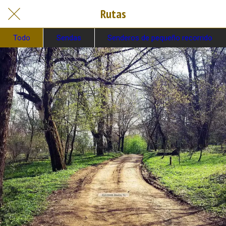
Rutas
Todo
Sendas
Senderos de pequeño recorrido