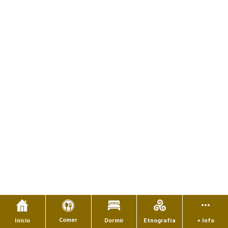
Comer
Inicio
Dormir
Etnografía
+ Info