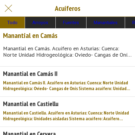
Acuíferos
Todo
Arroyos
Fuentes
Manantiales
R
Manantial en Camás
Manantial en Camás. Acuífero en Asturias: Cuenca:
Norte Unidad Hidrogeológica: Oviedo- Cangas de Onís
Sistema acuifero: Unidad mesoterciaria Gijón-Cangas de
Onis Cota: 280 Naturaleza: Manantial Uso: No se
Manantial en Camás II
utiliza Perímetro: No se sabe Nota: Si no hay ninguna
indicación, se considera «agua sin garantía sanitaria».
Manantial en Camás II. Acuífero en Asturias: Cuenca: Norte Unidad
En estos casos los lugareños saben si tradicionalmente
Hidrogeológica: Oviedo- Cangas de Onís Sistema acuifero: Unidad
se ha bebido esta agua o si se ...
mesoterciaria Gijón-Cangas de Onis Cota: 300 Naturaleza:
Manantial Uso: No se utiliza Perímetro: No se sabe Nota: Si no hay
Manantial en Castiellu
ninguna indicación, se considera «agua sin garantía sanitaria». En
estos casos los lugareños saben si tradicionalmente se ha bebido
Manantial en Castiellu. Acuífero en Asturias: Cuenca: Norte Unidad
esta agua o si ...
Hidrogeológica: Unidades aisladas Sistema acuifero: Acuífero
aislado Cota: 370 Naturaleza: Manantial Uso: No se utiliza
Perímetro: No se sabe Nota: Si no hay ninguna indicación, se
Manantial en Cervera