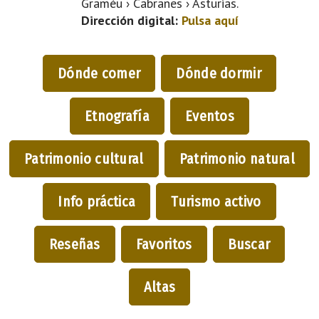
Graméu › Cabranes › Asturias.
Dirección digital:
Pulsa aquí
Dónde comer
Dónde dormir
Etnografía
Eventos
Patrimonio cultural
Patrimonio natural
Info práctica
Turismo activo
Reseñas
Favoritos
Buscar
Altas