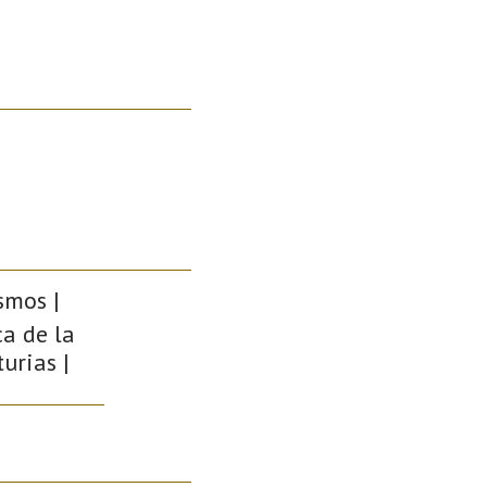
smos |
ca de la
urias |