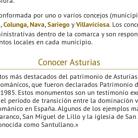
idra.
onformada por uno o varios concejos (municipio
s
,
Colunga
,
Nava
,
Sariego
y
Villaviciosa
. Los con
inistrativas dentro de la comarca y son respon
ntos locales en cada municipio.
Conocer Asturias
tos más destacados del patrimonio de Asturias
ománicos, que fueron declarados Patrimonio 
1985. Estos monumentos son un testimonio exc
del período de transición entre la dominación v
románico en España. Algunos de los ejemplos 
ranco, San Miguel de Lillo y la iglesia de San 
onocida como Santullano.»