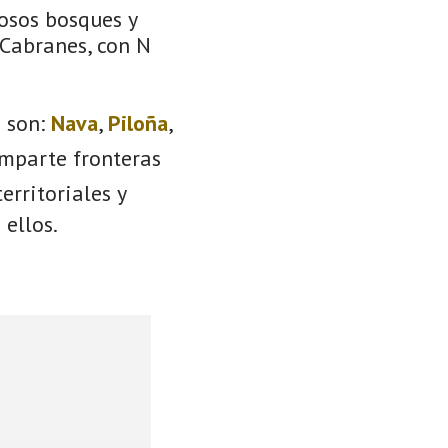
dosos bosques y
 Cabranes, con N
s
son:
Nava
,
Piloña
,
omparte fronteras
erritoriales y
 ellos.