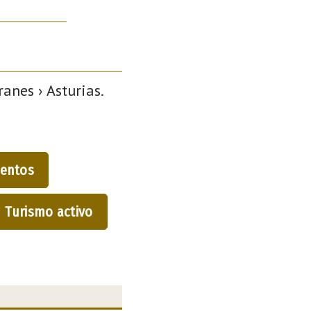
anes › Asturias.
entos
Turismo activo