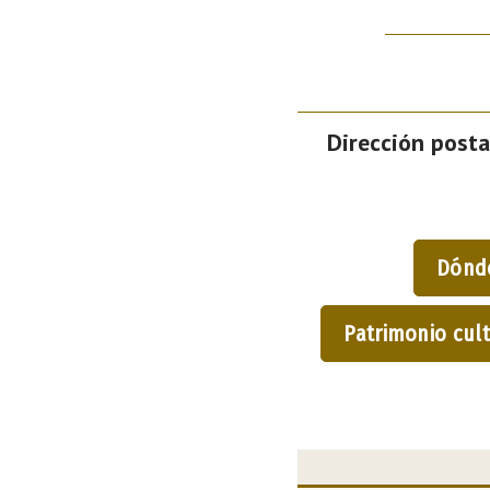
Dirección posta
Dónd
Patrimonio cult