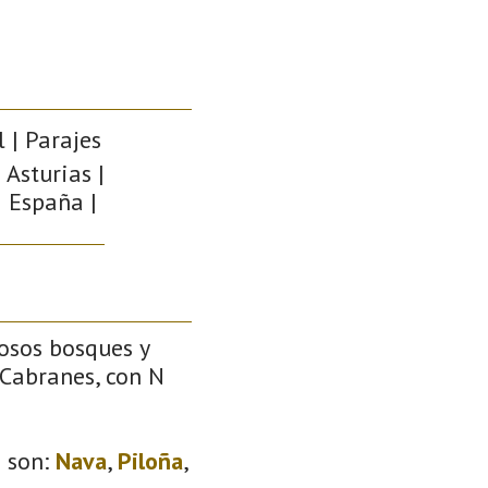
 | Parajes
 Asturias |
| España |
dosos bosques y
 Cabranes, con N
s
son:
Nava
,
Piloña
,