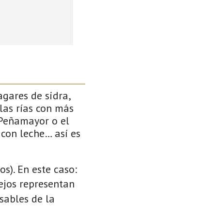
gares de sidra,
las rías con más
 Peñamayor o el
 con leche… así es
s). En este caso:
cejos representan
sables de la