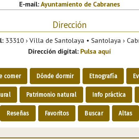
E-mail:
Ayuntamiento de Cabranes
Dirección
l:
33310 › Villa de Santolaya • Santolaya › Cabr
Dirección digital:
Pulsa aquí
e comer
Dónde dormir
Etnografía
Ev
ural
Patrimonio natural
Info práctica
Reseñas
Favoritos
Buscar
Altas