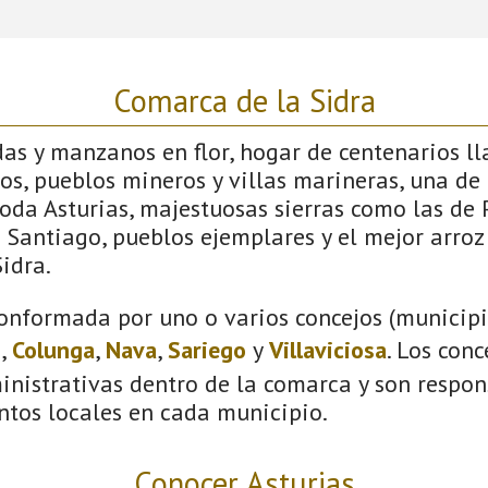
Comarca de la Sidra
s y manzanos en flor, hogar de centenarios lla
os, pueblos mineros y villas marineras, una de 
toda Asturias, majestuosas sierras como las de
Santiago, pueblos ejemplares y el mejor arroz
idra.
onformada por uno o varios concejos (municipio
s
,
Colunga
,
Nava
,
Sariego
y
Villaviciosa
. Los con
inistrativas dentro de la comarca y son respon
ntos locales en cada municipio.
Conocer Asturias