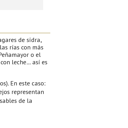
gares de sidra,
las rías con más
 Peñamayor o el
 con leche… así es
s). En este caso:
cejos representan
sables de la