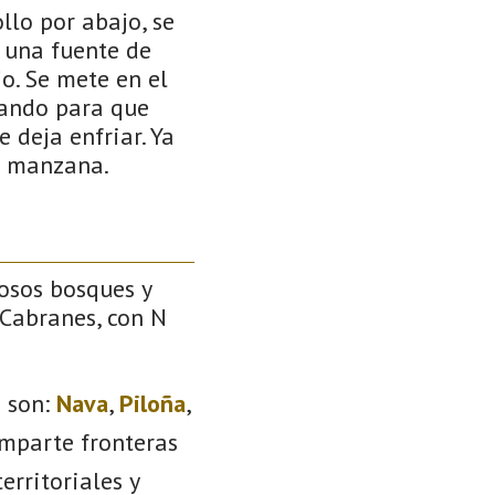
llo por abajo, se
 una fuente de
jo. Se mete en el
uando para que
 deja enfriar. Ya
de manzana.
dosos bosques y
 Cabranes, con N
s
son:
Nava
,
Piloña
,
omparte fronteras
erritoriales y